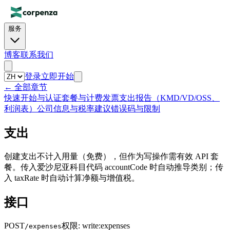
服务
博客
联系我们
登录
立即开始
←
全部章节
快速开始与认证
套餐与计费
发票
支出
报告（KMD/VD/OSS、
利润表）
公司信息与税率建议
错误码与限制
支出
创建支出不计入用量（免费），但作为写操作需有效 API 套
餐。传入爱沙尼亚科目代码 accountCode 时自动推导类别；传
入 taxRate 时自动计算净额与增值税。
接口
POST
权限
:
write:expenses
/expenses