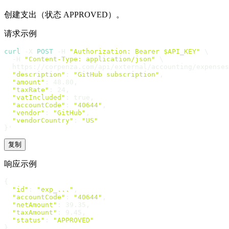
创建支出（状态 APPROVED）。
请求示例
curl
 -X 
POST
 -H 
"Authorization: Bearer $API_KEY"
 \

  -H 
"Content-Type: application/json"
 \

  https://corpenza.com/api/external/accounting/expenses
"description"
: 
"GitHub subscription"
,

"amount"
: 48.80,

"taxRate"
: 24,

"vatIncluded"
: true,

"accountCode"
: 
"40644"
,

"vendor"
: 
"GitHub"
,

"vendorCountry"
: 
"US"
}'
复制
响应示例
{

"id"
: 
"exp_..."
,

"accountCode"
: 
"40644"
,

"netAmount"
: 39.35,

"taxAmount"
: 9.45,

"status"
: 
"APPROVED"
}