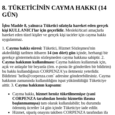
8. TÜKETİCİNİN CAYMA HAKKI (14
GÜN)
İşbu Madde 8, yalnızca Tüketici sıfatıyla hareket eden gerçek
kişi KULLANICI'lar için geçerlidir.
Mesleki/ticari amaçlarla
hareket eden tüzel kişiler ve gerçek kişi tacirler için cayma hakkı
uygulanmaz.
1.
Cayma hakkı süresi:
Tüketici, Hizmet Sözleşmesi'nin
akdedildiği tarihten itibaren
14 (on dört) gün
içinde, herhangi bir
gerekçe göstermeksizin sözleşmeden cayma hakkına sahiptir. 2.
Cayma hakkının kullanılması:
Cayma hakkını kullanmak için,
açık ve anlaşılır bir beyanla (örn. e-posta ile gönderilen bir bildirim)
bu hakkı kullandığınızı CORPENZA'ya iletmeniz yeterlidir.
Bildirimi `
hello@corpenza.com
` adresine gönderebilirsiniz. Cayma
hakkının zamanında kullanıldığını ispat yükümlülüğü Tüketiciye
aittir. 3.
Cayma hakkının kapsamı:
Cayma hakkı,
hizmet henüz tüketilmemişse (yani
CORPENZA tarafından henüz hizmetin ifasına
başlanmamışsa)
tam olarak kullanılabilir; bu durumda
ödenmiş ücretler 14 gün içinde Tüketiciye iade edilir.
Hizmet, sipariş onayını takiben CORPENZA tarafından ifa