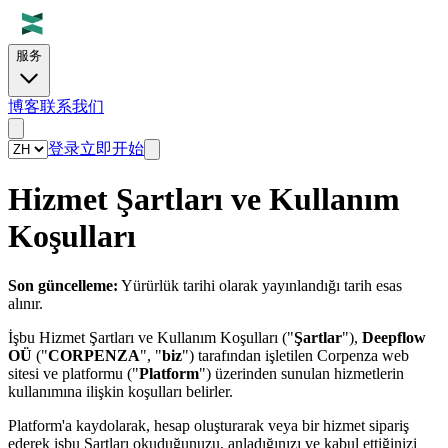
服务
博客
联系我们
登录
立即开始
Hizmet Şartları ve Kullanım
Koşulları
Son güncelleme:
Yürürlük tarihi olarak yayınlandığı tarih esas
alınır.
İşbu Hizmet Şartları ve Kullanım Koşulları ("
Şartlar
"),
Deepflow
OÜ
("
CORPENZA
", "
biz
") tarafından işletilen Corpenza web
sitesi ve platformu ("
Platform
") üzerinden sunulan hizmetlerin
kullanımına ilişkin koşulları belirler.
Platform'a kaydolarak, hesap oluşturarak veya bir hizmet sipariş
ederek işbu Şartları okuduğunuzu, anladığınızı ve kabul ettiğinizi