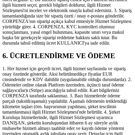
ilgili hizmeti seçer, gerekli bilgileri doldurur, ilgili Hizmet
Sözleşmesi'ni inceler ve elektronik onayla kabul edersiniz. 3. Sipariş
tamamlandığında size bir sipariş özeti / onay e-postası gönderilir.
CORPENZA'nın siparişi açıkça kabul etmesiyle Hizmet Sözleşmesi
yürürlüğe girer. 4. CORPENZA, KYC kontrolleri olumsuz
sonuçlanması, yasal engel bulunması, kapasite sınırı veya makul
başka bir gerekçeyle siparişi reddetme hakkını saklı tutar. Bu
durumda tahsil edilmiş ücret KULLANICI'ya iade edilir.
6. ÜCRETLENDİRME VE ÖDEME
1. Her hizmet için geçerli ücret, ilgili hizmet sayfasında ve sipariş
onay özetinde gösterilir. Aksi belirtilmedikçe fiyatlar EUR
cinsindendir ve KDV dahildir (uygulanabilir olduğu durumlarda). 2.
Ödemeler online olarak Platform üzerinden, üçüncü taraf ödeme
sağlayıcı(lar)ı (Stripe) aracılığıyla tahsil edilir. Kart bilgileriniz
CORPENZA tarafında saklanmaz. 3. Bazı hizmetlerde ödeme
parçalı (taksitli/aşamalı) yapılabilir. Aşamalı ödemenin tetiklendiği
kilometre taşları (örn. başvurunun yapılması, şirket tescilinin
tamamlanması) ilgili Hizmet Sözleşmesi'nde belirtilir. 4. Şirket
Kuruluşu hizmetlerinde, ilgili Hizmet Sözleşmesi uyarınca
DANIŞAN, şirketin kuruluşundan itibaren 6 ay süreyle aylık
muhasebe hizmeti almayı taahhüt eder ve kayıtlı ödeme yöntemi
üzerinden otomatik aylık tahsilata onay verir. Detaylar için ilgili