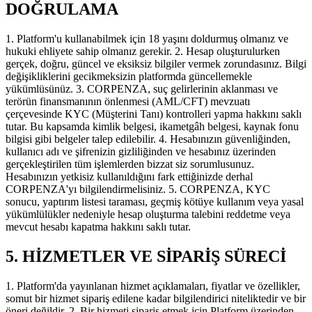
DOĞRULAMA
1. Platform'u kullanabilmek için 18 yaşını doldurmuş olmanız ve
hukuki ehliyete sahip olmanız gerekir. 2. Hesap oluşturulurken
gerçek, doğru, güncel ve eksiksiz bilgiler vermek zorundasınız. Bilgi
değişikliklerini gecikmeksizin platformda güncellemekle
yükümlüsünüz. 3. CORPENZA, suç gelirlerinin aklanması ve
terörün finansmanının önlenmesi (AML/CFT) mevzuatı
çerçevesinde KYC (Müşterini Tanı) kontrolleri yapma hakkını saklı
tutar. Bu kapsamda kimlik belgesi, ikametgâh belgesi, kaynak fonu
bilgisi gibi belgeler talep edilebilir. 4. Hesabınızın güvenliğinden,
kullanıcı adı ve şifrenizin gizliliğinden ve hesabınız üzerinden
gerçekleştirilen tüm işlemlerden bizzat siz sorumlusunuz.
Hesabınızın yetkisiz kullanıldığını fark ettiğinizde derhal
CORPENZA'yı bilgilendirmelisiniz. 5. CORPENZA, KYC
sonucu, yaptırım listesi taraması, geçmiş kötüye kullanım veya yasal
yükümlülükler nedeniyle hesap oluşturma talebini reddetme veya
mevcut hesabı kapatma hakkını saklı tutar.
5. HİZMETLER VE SİPARİŞ SÜRECİ
1. Platform'da yayınlanan hizmet açıklamaları, fiyatlar ve özellikler,
somut bir hizmet sipariş edilene kadar bilgilendirici niteliktedir ve bir
öneri değildir. 2. Bir hizmeti sipariş etmek için Platform üzerinden