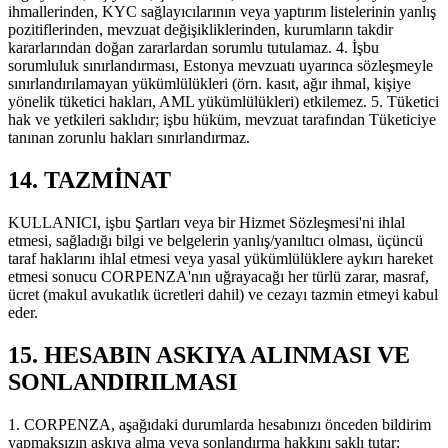
ihmallerinden, KYC sağlayıcılarının veya yaptırım listelerinin yanlış
pozitiflerinden, mevzuat değişikliklerinden, kurumların takdir
kararlarından doğan zararlardan sorumlu tutulamaz. 4. İşbu
sorumluluk sınırlandırması, Estonya mevzuatı uyarınca sözleşmeyle
sınırlandırılamayan yükümlülükleri (örn. kasıt, ağır ihmal, kişiye
yönelik tüketici hakları, AML yükümlülükleri) etkilemez. 5. Tüketici
hak ve yetkileri saklıdır; işbu hüküm, mevzuat tarafından Tüketiciye
tanınan zorunlu hakları sınırlandırmaz.
14. TAZMİNAT
KULLANICI, işbu Şartları veya bir Hizmet Sözleşmesi'ni ihlal
etmesi, sağladığı bilgi ve belgelerin yanlış/yanıltıcı olması, üçüncü
taraf haklarını ihlal etmesi veya yasal yükümlülüklere aykırı hareket
etmesi sonucu CORPENZA'nın uğrayacağı her türlü zarar, masraf,
ücret (makul avukatlık ücretleri dahil) ve cezayı tazmin etmeyi kabul
eder.
15. HESABIN ASKIYA ALINMASI VE
SONLANDIRILMASI
1. CORPENZA, aşağıdaki durumlarda hesabınızı önceden bildirim
yapmaksızın askıya alma veya sonlandırma hakkını saklı tutar: