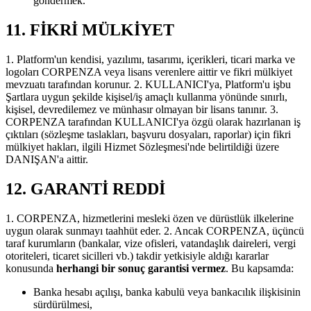
göndermek.
11. FİKRİ MÜLKİYET
1. Platform'un kendisi, yazılımı, tasarımı, içerikleri, ticari marka ve
logoları CORPENZA veya lisans verenlere aittir ve fikri mülkiyet
mevzuatı tarafından korunur. 2. KULLANICI'ya, Platform'u işbu
Şartlara uygun şekilde kişisel/iş amaçlı kullanma yönünde sınırlı,
kişisel, devredilemez ve münhasır olmayan bir lisans tanınır. 3.
CORPENZA tarafından KULLANICI'ya özgü olarak hazırlanan iş
çıktıları (sözleşme taslakları, başvuru dosyaları, raporlar) için fikri
mülkiyet hakları, ilgili Hizmet Sözleşmesi'nde belirtildiği üzere
DANIŞAN'a aittir.
12. GARANTİ REDDİ
1. CORPENZA, hizmetlerini mesleki özen ve dürüstlük ilkelerine
uygun olarak sunmayı taahhüt eder. 2. Ancak CORPENZA, üçüncü
taraf kurumların (bankalar, vize ofisleri, vatandaşlık daireleri, vergi
otoriteleri, ticaret sicilleri vb.) takdir yetkisiyle aldığı kararlar
konusunda
herhangi bir sonuç garantisi vermez
. Bu kapsamda:
Banka hesabı açılışı, banka kabulü veya bankacılık ilişkisinin
sürdürülmesi,