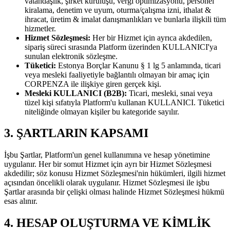
vatandaşlık, şirket kuruluşu, vergi optimizasyonu, personel
kiralama, denetim ve uyum, oturma/çalışma izni, ithalat &
ihracat, üretim & imalat danışmanlıkları ve bunlarla ilişkili tüm
hizmetler.
Hizmet Sözleşmesi:
Her bir Hizmet için ayrıca akdedilen,
sipariş süreci sırasında Platform üzerinden KULLANICI'ya
sunulan elektronik sözleşme.
Tüketici:
Estonya Borçlar Kanunu § 1 lg 5 anlamında, ticari
veya mesleki faaliyetiyle bağlantılı olmayan bir amaç için
CORPENZA ile ilişkiye giren gerçek kişi.
Mesleki KULLANICI (B2B):
Ticari, mesleki, sınai veya
tüzel kişi sıfatıyla Platform'u kullanan KULLANICI. Tüketici
niteliğinde olmayan kişiler bu kategoride sayılır.
3. ŞARTLARIN KAPSAMI
İşbu Şartlar, Platform'un genel kullanımına ve hesap yönetimine
uygulanır. Her bir somut Hizmet için ayrı bir Hizmet Sözleşmesi
akdedilir; söz konusu Hizmet Sözleşmesi'nin hükümleri, ilgili hizmet
açısından öncelikli olarak uygulanır. Hizmet Sözleşmesi ile işbu
Şartlar arasında bir çelişki olması halinde Hizmet Sözleşmesi hükmü
esas alınır.
4. HESAP OLUŞTURMA VE KİMLİK