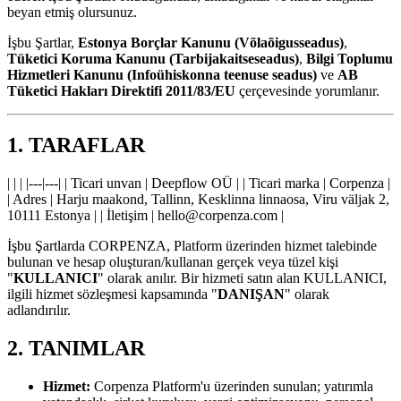
beyan etmiş olursunuz.
İşbu Şartlar,
Estonya Borçlar Kanunu (Võlaõigusseadus)
,
Tüketici Koruma Kanunu (Tarbijakaitseseadus)
,
Bilgi Toplumu
Hizmetleri Kanunu (Infoühiskonna teenuse seadus)
ve
AB
Tüketici Hakları Direktifi 2011/83/EU
çerçevesinde yorumlanır.
1. TARAFLAR
| | | |---|---| | Ticari unvan | Deepflow OÜ | | Ticari marka | Corpenza |
| Adres | Harju maakond, Tallinn, Kesklinna linnaosa, Viru väljak 2,
10111 Estonya | | İletişim |
hello@corpenza.com
|
İşbu Şartlarda CORPENZA, Platform üzerinden hizmet talebinde
bulunan ve hesap oluşturan/kullanan gerçek veya tüzel kişi
"
KULLANICI
" olarak anılır. Bir hizmeti satın alan KULLANICI,
ilgili hizmet sözleşmesi kapsamında "
DANIŞAN
" olarak
adlandırılır.
2. TANIMLAR
Hizmet:
Corpenza Platform'u üzerinden sunulan; yatırımla