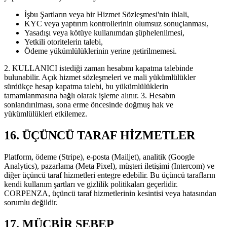
İşbu Şartların veya bir Hizmet Sözleşmesi'nin ihlali,
KYC veya yaptırım kontrollerinin olumsuz sonuçlanması,
Yasadışı veya kötüye kullanımdan şüphelenilmesi,
Yetkili otoritelerin talebi,
Ödeme yükümlülüklerinin yerine getirilmemesi.
2. KULLANICI istediği zaman hesabını kapatma talebinde
bulunabilir. Açık hizmet sözleşmeleri ve mali yükümlülükler
sürdükçe hesap kapatma talebi, bu yükümlülüklerin
tamamlanmasına bağlı olarak işleme alınır. 3. Hesabın
sonlandırılması, sona erme öncesinde doğmuş hak ve
yükümlülükleri etkilemez.
16. ÜÇÜNCÜ TARAF HİZMETLER
Platform, ödeme (Stripe), e-posta (Mailjet), analitik (Google
Analytics), pazarlama (Meta Pixel), müşteri iletişimi (Intercom) ve
diğer üçüncü taraf hizmetleri entegre edebilir. Bu üçüncü tarafların
kendi kullanım şartları ve gizlilik politikaları geçerlidir.
CORPENZA, üçüncü taraf hizmetlerinin kesintisi veya hatasından
sorumlu değildir.
17. MÜCBİR SEBEP