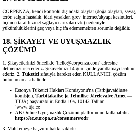
CORPENZA, kendi kontrolü dışındaki olaylar (doğa olayları, savaş,
terör, salgın hastalık, idari yasaklar, grev, internet/altyapı kesintileri,
üçüncü taraf hizmet sağlayıcı arızaları vb.) nedeniyle
yükümlülüklerini geç veya hiç ifa edememekten sorumlu değildir.
18. ŞİKAYET VE UYUŞMAZLIK
ÇÖZÜMÜ
1. Şikayetlerinizi öncelikle `
hello@corpenza.com
` adresine
iletmenizi rica ederiz. Şikayetinizi 14 gün içinde yanıtlamayı taahhüt
ederiz. 2.
Tüketici
sıfatıyla hareket eden KULLANICI, çözüm
bulunamaması halinde:
Estonya Tüketici Hakları Komisyonu'na (Tarbijavaidluste
komisjon,
Tarbijakaitse ja Tehnilise Järelevalve Amet
—
TTJA) başvurabilir: Endla 10a, 10142 Tallinn —
`www.ttja.ee`
AB Online Uyuşmazlık Çözümü platformunu kullanabilir:
https://ec.europa.eu/consumers/odr
3. Mahkemeye başvuru hakkı saklıdır.