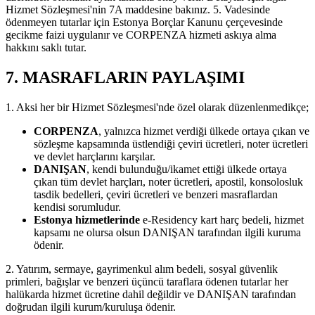
Hizmet Sözleşmesi'nin 7A maddesine bakınız. 5. Vadesinde
ödenmeyen tutarlar için Estonya Borçlar Kanunu çerçevesinde
gecikme faizi uygulanır ve CORPENZA hizmeti askıya alma
hakkını saklı tutar.
7. MASRAFLARIN PAYLAŞIMI
1. Aksi her bir Hizmet Sözleşmesi'nde özel olarak düzenlenmedikçe;
CORPENZA
, yalnızca hizmet verdiği ülkede ortaya çıkan ve
sözleşme kapsamında üstlendiği çeviri ücretleri, noter ücretleri
ve devlet harçlarını karşılar.
DANIŞAN
, kendi bulunduğu/ikamet ettiği ülkede ortaya
çıkan tüm devlet harçları, noter ücretleri, apostil, konsolosluk
tasdik bedelleri, çeviri ücretleri ve benzeri masraflardan
kendisi sorumludur.
Estonya hizmetlerinde
e-Residency kart harç bedeli, hizmet
kapsamı ne olursa olsun DANIŞAN tarafından ilgili kuruma
ödenir.
2. Yatırım, sermaye, gayrimenkul alım bedeli, sosyal güvenlik
primleri, bağışlar ve benzeri üçüncü taraflara ödenen tutarlar her
halükarda hizmet ücretine dahil değildir ve DANIŞAN tarafından
doğrudan ilgili kurum/kuruluşa ödenir.