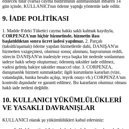
edilecek tutar (varsa) cayma bildiriminin alınmasından itibaren 14
gün içinde, KULLANICI'nın ödeme yaptığı yöntemle iade edilir.
9. İADE POLİTİKASI
1. Madde 8'deki Tüketici cayma hakkı saklı kalmak kaydıyla,
CORPENZA'nın hiçbir hizmetinde, hizmetin ifası
başlatıldıktan sonra ücret iadesi yapılmaz.
2. Parçalı
(taksitli/aşamalı) ödeme yapılan hizmetlerde dahi, DANIŞAN'ın
hizmetten vazgeçmesi, olumsuz sonuç alınması, başvurunun reddi,
sürecin DANIŞAN'ın iradesiyle veya başka bir nedenle sonlanması
iadeye haklı sebep oluşturmaz; ödenmiş taksitler iade edilmez,
vadesi gelmiş bakiye taksitler muaccel olur. 3. CORPENZA,
danışmanlık hizmeti sunmaktadır; ilgili kurumların kararları (vize,
vatandaşlık, banka hesabı açılışı, teşvik onayı vb.) CORPENZA'nın
kontrolü dışındadır ve garanti edilmez. Bu kararların olumsuz olması
haklı iade nedeni değildir.
10. KULLANICI YÜKÜMLÜLÜKLERİ
VE YASAKLI DAVRANIŞLAR
KULLANICI olarak şu yükümlülükleri kabul edersiniz: