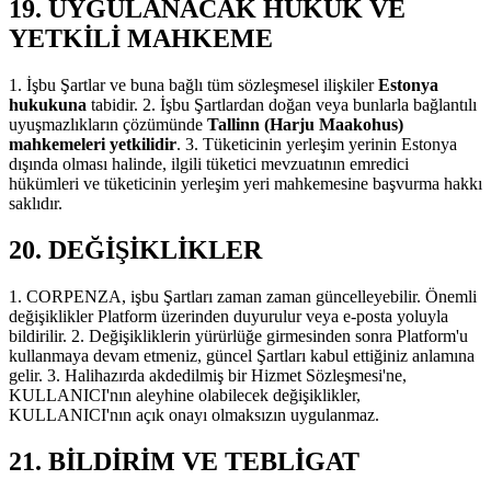
19. UYGULANACAK HUKUK VE
YETKİLİ MAHKEME
1. İşbu Şartlar ve buna bağlı tüm sözleşmesel ilişkiler
Estonya
hukukuna
tabidir. 2. İşbu Şartlardan doğan veya bunlarla bağlantılı
uyuşmazlıkların çözümünde
Tallinn (Harju Maakohus)
mahkemeleri yetkilidir
. 3. Tüketicinin yerleşim yerinin Estonya
dışında olması halinde, ilgili tüketici mevzuatının emredici
hükümleri ve tüketicinin yerleşim yeri mahkemesine başvurma hakkı
saklıdır.
20. DEĞİŞİKLİKLER
1. CORPENZA, işbu Şartları zaman zaman güncelleyebilir. Önemli
değişiklikler Platform üzerinden duyurulur veya e-posta yoluyla
bildirilir. 2. Değişikliklerin yürürlüğe girmesinden sonra Platform'u
kullanmaya devam etmeniz, güncel Şartları kabul ettiğiniz anlamına
gelir. 3. Halihazırda akdedilmiş bir Hizmet Sözleşmesi'ne,
KULLANICI'nın aleyhine olabilecek değişiklikler,
KULLANICI'nın açık onayı olmaksızın uygulanmaz.
21. BİLDİRİM VE TEBLİGAT