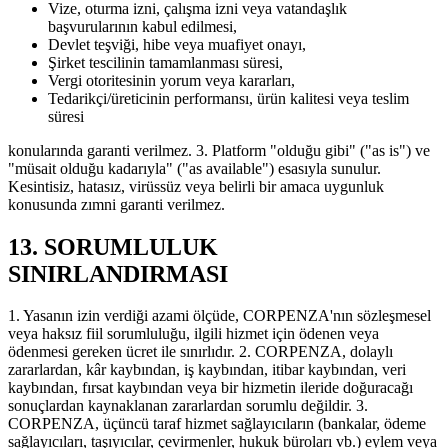
Vize, oturma izni, çalışma izni veya vatandaşlık
başvurularının kabul edilmesi,
Devlet teşviği, hibe veya muafiyet onayı,
Şirket tescilinin tamamlanması süresi,
Vergi otoritesinin yorum veya kararları,
Tedarikçi/üreticinin performansı, ürün kalitesi veya teslim
süresi
konularında garanti verilmez. 3. Platform "olduğu gibi" ("as is") ve
"müsait olduğu kadarıyla" ("as available") esasıyla sunulur.
Kesintisiz, hatasız, virüssüz veya belirli bir amaca uygunluk
konusunda zımni garanti verilmez.
13. SORUMLULUK
SINIRLANDIRMASI
1. Yasanın izin verdiği azami ölçüde, CORPENZA'nın sözleşmesel
veya haksız fiil sorumluluğu, ilgili hizmet için ödenen veya
ödenmesi gereken ücret ile sınırlıdır. 2. CORPENZA, dolaylı
zararlardan, kâr kaybından, iş kaybından, itibar kaybından, veri
kaybından, fırsat kaybından veya bir hizmetin ileride doğuracağı
sonuçlardan kaynaklanan zararlardan sorumlu değildir. 3.
CORPENZA, üçüncü taraf hizmet sağlayıcıların (bankalar, ödeme
sağlayıcıları, taşıyıcılar, çevirmenler, hukuk büroları vb.) eylem veya