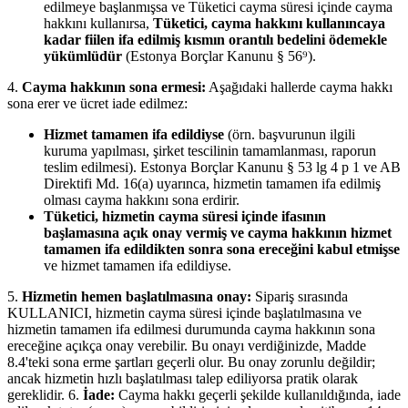
edilmeye başlanmışsa ve Tüketici cayma süresi içinde cayma
hakkını kullanırsa,
Tüketici, cayma hakkını kullanıncaya
kadar fiilen ifa edilmiş kısmın orantılı bedelini ödemekle
yükümlüdür
(Estonya Borçlar Kanunu § 56⁹).
4.
Cayma hakkının sona ermesi:
Aşağıdaki hallerde cayma hakkı
sona erer ve ücret iade edilmez:
Hizmet tamamen ifa edildiyse
(örn. başvurunun ilgili
kuruma yapılması, şirket tescilinin tamamlanması, raporun
teslim edilmesi). Estonya Borçlar Kanunu § 53 lg 4 p 1 ve AB
Direktifi Md. 16(a) uyarınca, hizmetin tamamen ifa edilmiş
olması cayma hakkını sona erdirir.
Tüketici, hizmetin cayma süresi içinde ifasının
başlamasına açık onay vermiş ve cayma hakkının hizmet
tamamen ifa edildikten sonra sona ereceğini kabul etmişse
ve hizmet tamamen ifa edildiyse.
5.
Hizmetin hemen başlatılmasına onay:
Sipariş sırasında
KULLANICI, hizmetin cayma süresi içinde başlatılmasına ve
hizmetin tamamen ifa edilmesi durumunda cayma hakkının sona
ereceğine açıkça onay verebilir. Bu onayı verdiğinizde, Madde
8.4'teki sona erme şartları geçerli olur. Bu onay zorunlu değildir;
ancak hizmetin hızlı başlatılması talep ediliyorsa pratik olarak
gereklidir. 6.
İade:
Cayma hakkı geçerli şekilde kullanıldığında, iade