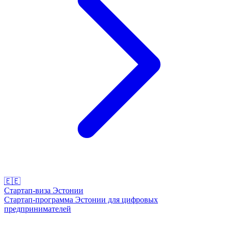
🇪🇪
Стартап-виза Эстонии
Стартап-программа Эстонии для цифровых
предпринимателей