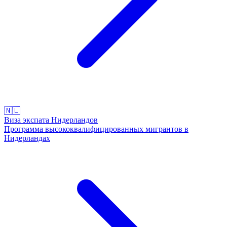
🇳🇱
Виза экспата Нидерландов
Программа высококвалифицированных мигрантов в
Нидерландах