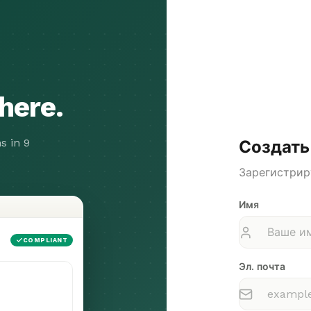
 here.
s in 9
Создать
Зарегистрир
Имя
COMPLIANT
Эл. почта