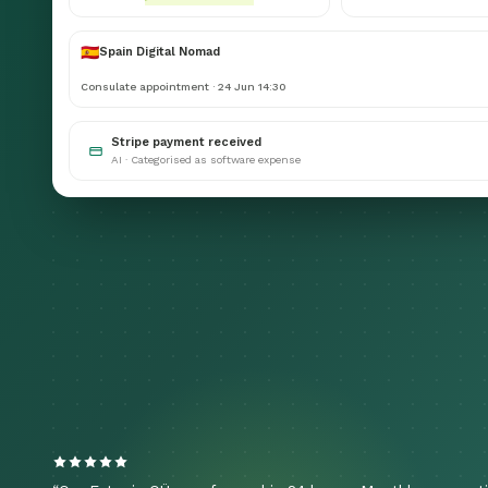
🇪🇸
Spain Digital Nomad
Consulate appointment · 24 Jun 14:30
Stripe payment received
AI · Categorised as software expense