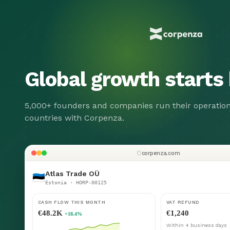
Global growth
starts
5,000+ founders and companies run their operation
countries with Corpenza.
corpenza.com
Atlas Trade OÜ
🇪🇪
Estonia · HORP-00125
CASH FLOW THIS MONTH
VAT REFUND
€48.2K
€1,240
+18.4%
Within 4 business days