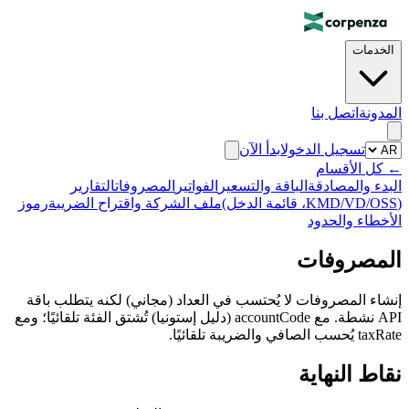
الخدمات
المدونة
اتصل بنا
تسجيل الدخول
ابدأ الآن
←
كل الأقسام
البدء والمصادقة
الباقة والتسعير
الفواتير
المصروفات
التقارير
(KMD/VD/OSS، قائمة الدخل)
ملف الشركة واقتراح الضريبة
رموز
الأخطاء والحدود
المصروفات
إنشاء المصروفات لا يُحتسب في العداد (مجاني) لكنه يتطلب باقة
API نشطة. مع accountCode (دليل إستونيا) تُشتق الفئة تلقائيًا؛ ومع
taxRate يُحسب الصافي والضريبة تلقائيًا.
نقاط النهاية