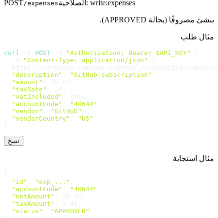
write:expenses
:
الصلاحية
POST
/expenses
ينشئ مصروفًا (بحالة APPROVED).
مثال طلب
curl
 -X 
POST
 -H 
"Authorization: Bearer $API_KEY"
 \

  -H 
"Content-Type: application/json"
 \

  https://corpenza.com/api/external/accounting/expenses
"description"
: 
"GitHub subscription"
,

"amount"
: 48.80,

"taxRate"
: 24,

"vatIncluded"
: true,

"accountCode"
: 
"40644"
,

"vendor"
: 
"GitHub"
,

"vendorCountry"
: 
"US"
}'
نسخ
مثال استجابة
{

"id"
: 
"exp_..."
,

"accountCode"
: 
"40644"
,

"netAmount"
: 39.35,

"taxAmount"
: 9.45,

"status"
: 
"APPROVED"