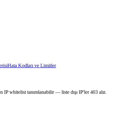
risi
Hata Kodları ve Limitler
P whitelist tanımlanabilir — liste dışı IP'ler 403 alır.