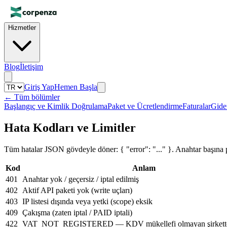
Hizmetler
Blog
İletişim
Giriş Yap
Hemen Başla
←
Tüm bölümler
Başlangıç ve Kimlik Doğrulama
Paket ve Ücretlendirme
Faturalar
Gide
Hata Kodları ve Limitler
Tüm hatalar JSON gövdeyle döner: { "error": "..." }. Anahtar başına payl
Kod
Anlam
401
Anahtar yok / geçersiz / iptal edilmiş
402
Aktif API paketi yok (write uçları)
403
IP listesi dışında veya yetki (scope) eksik
409
Çakışma (zaten iptal / PAID iptali)
422
VAT_NOT_REGISTERED — KDV mükellefi olmayan şirkette