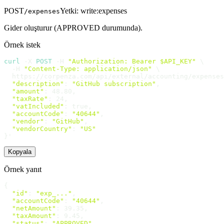
POST
Yetki
:
write:expenses
/expenses
Gider oluşturur (APPROVED durumunda).
Örnek istek
curl
 -X 
POST
 -H 
"Authorization: Bearer $API_KEY"
 \

  -H 
"Content-Type: application/json"
 \

  https://corpenza.com/api/external/accounting/expenses
"description"
: 
"GitHub subscription"
,

"amount"
: 48.80,

"taxRate"
: 24,

"vatIncluded"
: true,

"accountCode"
: 
"40644"
,

"vendor"
: 
"GitHub"
,

"vendorCountry"
: 
"US"
}'
Kopyala
Örnek yanıt
{

"id"
: 
"exp_..."
,

"accountCode"
: 
"40644"
,

"netAmount"
: 39.35,

"taxAmount"
: 9.45,

"status"
: 
"APPROVED"