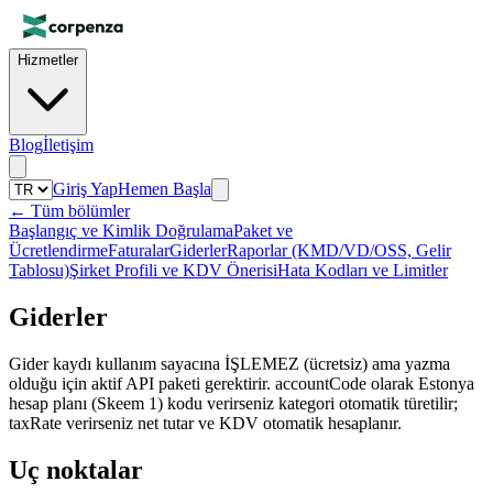
Hizmetler
Blog
İletişim
Giriş Yap
Hemen Başla
←
Tüm bölümler
Başlangıç ve Kimlik Doğrulama
Paket ve
Ücretlendirme
Faturalar
Giderler
Raporlar (KMD/VD/OSS, Gelir
Tablosu)
Şirket Profili ve KDV Önerisi
Hata Kodları ve Limitler
Giderler
Gider kaydı kullanım sayacına İŞLEMEZ (ücretsiz) ama yazma
olduğu için aktif API paketi gerektirir. accountCode olarak Estonya
hesap planı (Skeem 1) kodu verirseniz kategori otomatik türetilir;
taxRate verirseniz net tutar ve KDV otomatik hesaplanır.
Uç noktalar