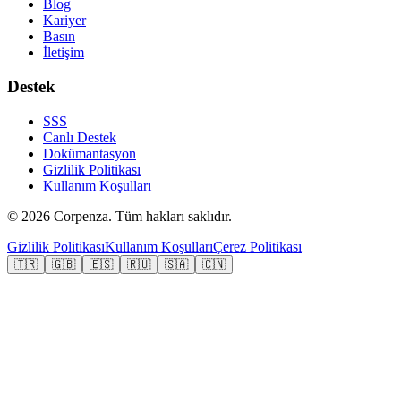
Blog
Kariyer
Basın
İletişim
Destek
SSS
Canlı Destek
Dokümantasyon
Gizlilik Politikası
Kullanım Koşulları
©
2026
Corpenza.
Tüm hakları saklıdır.
Gizlilik Politikası
Kullanım Koşulları
Çerez Politikası
🇹🇷
🇬🇧
🇪🇸
🇷🇺
🇸🇦
🇨🇳