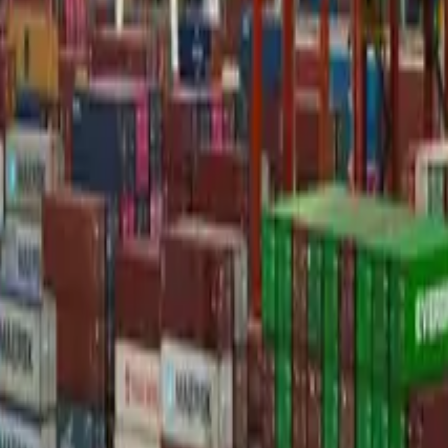
升。
程。