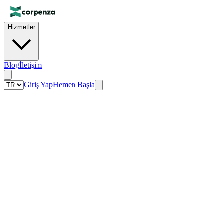
Hizmetler
Blog
İletişim
Giriş Yap
Hemen Başla
€
100
10
curl
 -X 
POST
 https://corpenza.com/api/external/accounti
  -H 
"Authorization: Bearer $API_KEY"
 \

  -H 
"Content-Type: application/json"
 \

  -d '{

"clientName"
: 
"Berlin GmbH"
,
